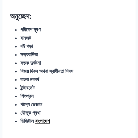
অনুচ্ছেদ:
পরিবেশ দূষণ
যানজট
বই পড়া
সত্যবাদিতা
সড়ক দুর্ঘটনা
বিজয় দিবস অথবা স্বাধীনতা দিবস
বাংলা নববর্ষ
ইন্টারনেট
শিশুশ্রম
খাদ্যে ভেজাল
যৌতুক প্রথা
ডিজিটাল
বাংলাদেশ