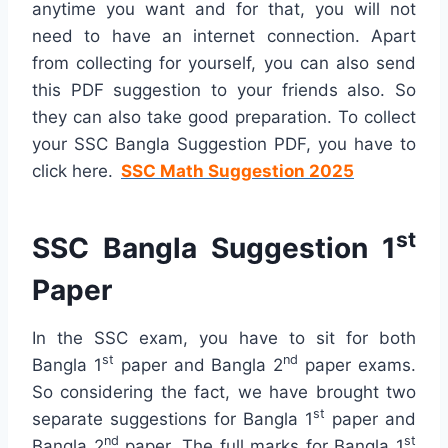
anytime you want and for that, you will not
need to have an internet connection. Apart
from collecting for yourself, you can also send
this PDF suggestion to your friends also. So
they can also take good preparation. To collect
your SSC Bangla Suggestion PDF, you have to
click here.
SSC Math Suggestion 2025
st
SSC Bangla Suggestion 1
Paper
In the SSC exam, you have to sit for both
st
nd
Bangla 1
paper and Bangla 2
paper exams.
So considering the fact, we have brought two
st
separate suggestions for Bangla 1
paper and
nd
st
Bangla 2
paper. The full marks for Bangla 1