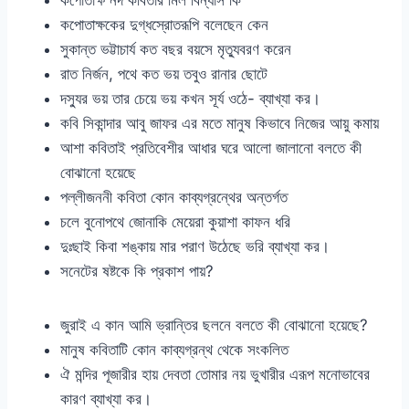
কপোতাক্ষ নদ কবিতার মিল বিন্যাস কি
কপোতাক্ষকের দুগ্ধস্রোতরূপি বলেছেন কেন
সুকান্ত ভট্টাচার্য কত বছর বয়সে মৃত্যুবরণ করেন
রাত নির্জন, পথে কত ভয় তবুও রানার ছোটে
দস্যুর ভয় তার চেয়ে ভয় কখন সূর্য ওঠে- ব্যাখ্যা কর।
কবি সিকান্দার আবু জাফর এর মতে মানুষ কিভাবে নিজের আয়ু কমায়
আশা কবিতাই প্রতিবেশীর আধার ঘরে আলো জালানো বলতে কী
বোঝানো হয়েছে
পল্লীজননী কবিতা কোন কাব্যগ্রন্থের অন্তর্গত
চলে বুনোপথে জোনাকি মেয়েরা কুয়াশা কাফন ধরি
দুঃছাই কিবা শঙ্কায় মার পরাণ উঠেছে ভরি ব্যাখ্যা কর।
সনেটের ষষ্টকে কি প্রকাশ পায়?
জুরাই এ কান আমি ভ্রান্তির ছলনে বলতে কী বোঝানো হয়েছে?
মানুষ কবিতাটি কোন কাব্যগ্রন্থ থেকে সংকলিত
ঐ মন্দির পূজারীর হায় দেবতা তোমার নয় ভুখারীর এরূপ মনোভাবের
কারণ ব্যাখ্যা কর।