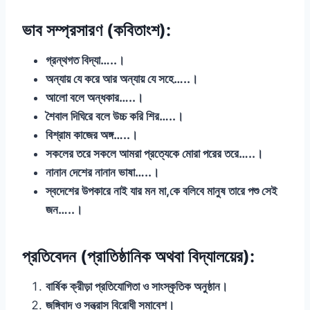
ভাব সম্প্রসারণ (কবিতাংশ):
গ্রন্থগত বিদ্যা…..।
অন্যায় যে করে আর অন্যায় যে সহে…..।
আলো বলে অন্ধকার…..।
শৈবাল দিঘিরে বলে উচ্চ করি শির…..।
বিশ্রাম কাজের অঙ্গ…..।
সকলের তরে সকলে আমরা প্রত্যেকে মোরা পরের তরে…..।
নানান দেশের নানান ভাষা…..।
স্বদেশের উপকারে নাই যার মন মা,কে বলিবে মানুষ তারে পশু সেই
জন…..।
প্রতিবেদন (প্রাতিষ্ঠানিক অথবা বিদ্যালয়ের):
বার্ষিক ক্রীড়া প্রতিযোগিতা ও সাংস্কৃতিক অনুষ্ঠান।
জঙ্গিবাদ ও সন্ত্রাস বিরোধী সমাবেশ।