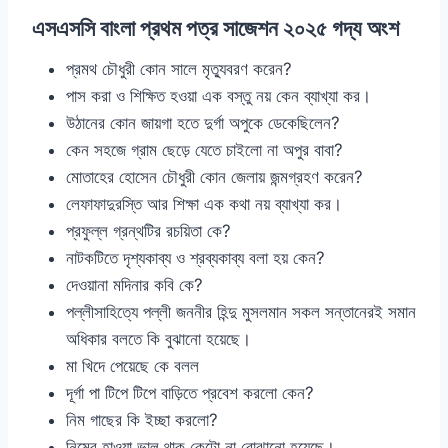
এসএসসি বাংলা প্রথম পত্র সাজেশন ২০২৫ গদ্য অংশ
প্রমথ চৌধুরী কোন সালে মৃত্যুবরণ করেন?
পাস করা ও শিক্ষিত হওয়া এক বস্তু নয় কেন ব্যাখ্যা কর।
উঠানের কোন জায়গা হতে দুর্গা অপুকে ডেকেছিলেন?
কেন সহজে গ্রাম ছেড়ে যেতে চাইলো না অপুর বাবা?
মোতাহের হোসেন চৌধুরী কোন জেলায় জন্মগ্রহণ করেন?
লেফাফাদুরস্তি আর শিক্ষা এক কথা নয় ব্যাখ্যা কর।
প্রফুল্ল গ্রন্থটির রচয়িতা কে?
নাটকটিতে দৃশ্যকাব্য ও শ্রব্যকাব্য বলা হয় কেন?
দেওয়ানা মদিনার কবি কে?
পল্লীসাহিত্যে পল্লী জননীর হিন্দু মুসলমান সকল সন্তানেরই সমান
অধিকার বলতে কি বুঝানো হয়েছে।
মা খিদে পেয়েছে কে বলল
দূর্গা পা টিপে টিপে বাড়িতে প্রবেশ করলো কেন?
নিম গাছের কি ইচ্ছা করলো?
নিমের হাওয়া ভাল থাক কেটো না বোঝানো হয়েছে।