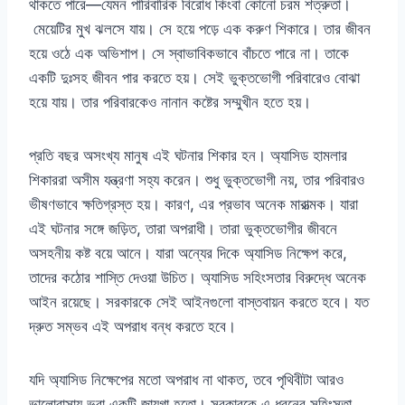
থাকতে পারে—যেমন পারিবারিক বিরোধ কিংবা কোনো চরম শত্রুতা।
মেয়েটির মুখ ঝলসে যায়। সে হয়ে পড়ে এক করুণ শিকারে। তার জীবন
হয়ে ওঠে এক অভিশাপ। সে স্বাভাবিকভাবে বাঁচতে পারে না। তাকে
একটি দুঃসহ জীবন পার করতে হয়। সেই ভুক্তভোগী পরিবারেও বোঝা
হয়ে যায়। তার পরিবারকেও নানান কষ্টের সম্মুখীন হতে হয়।
প্রতি বছর অসংখ্য মানুষ এই ঘটনার শিকার হন। অ্যাসিড হামলার
শিকাররা অসীম যন্ত্রণা সহ্য করেন। শুধু ভুক্তভোগী নয়, তার পরিবারও
ভীষণভাবে ক্ষতিগ্রস্ত হয়। কারণ, এর প্রভাব অনেক মারাত্মক। যারা
এই ঘটনার সঙ্গে জড়িত, তারা অপরাধী। তারা ভুক্তভোগীর জীবনে
অসহনীয় কষ্ট বয়ে আনে। যারা অন্যের দিকে অ্যাসিড নিক্ষেপ করে,
তাদের কঠোর শাস্তি দেওয়া উচিত। অ্যাসিড সহিংসতার বিরুদ্ধে অনেক
আইন রয়েছে। সরকারকে সেই আইনগুলো বাস্তবায়ন করতে হবে। যত
দ্রুত সম্ভব এই অপরাধ বন্ধ করতে হবে।
যদি অ্যাসিড নিক্ষেপের মতো অপরাধ না থাকত, তবে পৃথিবীটা আরও
ভালোবাসায় ভরা একটি জায়গা হতো। সরকারকে এ ধরনের সহিংসতা