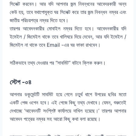
সিলেক্ট করবেন। আর যদি আপনার জন্ম নিবন্ধনের আবেদরকারী অন্য
কেউ হয়, তবে যথাপোযুক্ত ঘর সিলেক্ট করে তার জন্ম নিবন্ধন নম্বর এবং
জাতীয় পরিচয়পত্র নম্বর দিতে হবে।
তারপর আবেদনকারীর মোবাইল নম্বর দিতে হবে। আবেদনকারীর যদি
ইমেইল / জিমেইল থাকে তবে খালিঘরে দিয়ে দেবেন, আর যদি ইমেইল /
জিমেইল না থাকে তবে Email -এর ঘর ফাকা রাখবেন।
সঠিকভাবে তথ্য দেওয়ার পর “সাবমিট” বাটনে ক্লিক করুন।
স্টেপ -০৪
আপনার ডকুমেন্টটি সাবমিট হয়ে গেলে চতুর্থ ধাপে উপরের ছবির মতো
একটি পেজ ওপেন হবে। এই পেজে কিছু তথ্য দেখাবে। যেমন, শুরুতেই
দেখাচ্ছে ’আবেদনটি সংশ্লিষ্ট কার্যালয়ে দাখিল হয়েছে।’ তারপর আপনার
আবেদন পত্রের নম্বর সহ আরো কিছু কথা বলা রয়েছে।