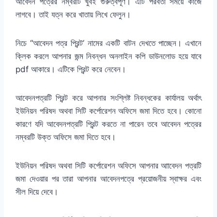
আবেদন পত্রের নম্বরটি খুবই গুরুত্বপূর্ণ। এটি পরবর্তী সময়ে কাজে
লাগবে। তাই যত্ন করে খাতায় লিখে ফেলুন।
নিচে “আবেদন পত্র প্রিন্ট’ নামের একটি বাটন দেখতে পাচ্ছেন। এখানে
ক্লিক করলে আপনার জন্ম নিবন্ধন অনলাইন কপি ডাউনলোড হয়ে যাবে
pdf আকারে। এটিকে প্রিন্ট করে নেবেন।
আবেদনপত্রটি প্রিন্ট করে আপনার সংশ্লিষ্ট নিবন্ধকের কার্যালয় অর্থাৎ
ইউনিয়ন পরিষদ অথবা সিটি কর্পোরেশন অফিসে জমা দিতে হবে। কোনো
কারণে যদি আবেদনপত্রটি প্রিন্ট করতে না পারেন তবে আবেদন পত্রের
নম্বরটি উক্ত অফিসে জমা দিতে হবে।
ইউনিয়ন পরিষদ অথবা সিটি কর্পোরেশন অফিসে আপনার আাবেদন পত্রটি
জমা দেওয়ার পর তারা আপনার আবেদনপত্রে প্রয়োজনীয় স্বাক্ষর এবং
সীল দিয়ে দেবে।