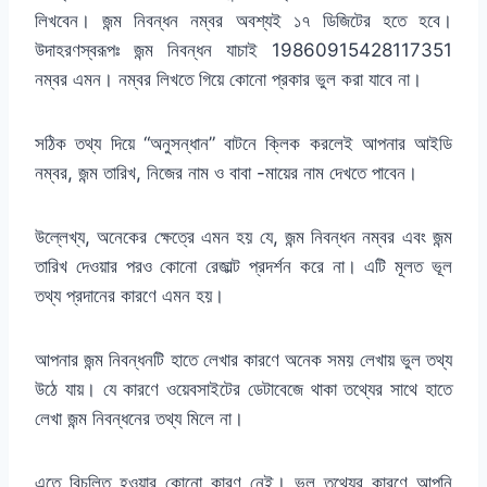
লিখবেন। জন্ম নিবন্ধন নম্বর অবশ্যই ১৭ ডিজিটের হতে হবে।
উদাহরণস্বরূপঃ জন্ম নিবন্ধন যাচাই 19860915428117351
নম্বর এমন। নম্বর লিখতে গিয়ে কোনো প্রকার ভুল করা যাবে না।
সঠিক তথ্য দিয়ে “অনুসন্ধান” বাটনে ক্লিক করলেই আপনার আইডি
নম্বর, জন্ম তারিখ, নিজের নাম ও বাবা -মায়ের নাম দেখতে পাবেন।
উল্লেখ্য, অনেকের ক্ষেত্রে এমন হয় যে, জন্ম নিবন্ধন নম্বর এবং জন্ম
তারিখ দেওয়ার পরও কোনো রেজাল্ট প্রদর্শন করে না। এটি মূলত ভূল
তথ্য প্রদানের কারণে এমন হয়।
আপনার জন্ম নিবন্ধনটি হাতে লেখার কারণে অনেক সময় লেখায় ভুল তথ্য
উঠে যায়। যে কারণে ওয়েবসাইটের ডেটাবেজে থাকা তথ্যের সাথে হাতে
লেখা জন্ম নিবন্ধনের তথ্য মিলে না।
এতে বিচলিত হওয়ার কোনো কারণ নেই। ভুল তথ্যের কারণে আপনি