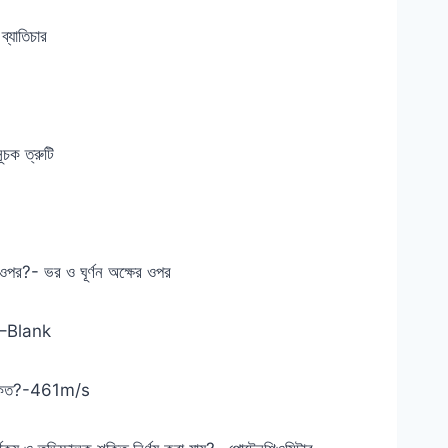
্যাতিচার
ূচক ত্রুটি
ওপর?- ভর ও ঘূর্ণন অক্ষের ওপর
?–Blank
গমূল কত?-461m/s