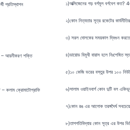
১)অক্সিজেনের গড় বর্গমূল বৰ্গবেগ কত
ী প্রতিস্থাপন
২)কোন নিত্যতার সূত্র রকেটের কার্যনীত
৩) সরল দোলকের সময়কাল দ্বিগুন করতে হ
৪)ডায়োড বিমূখী বায়াস হলে নিঃশেষিত স্তর
? – আয়নীকরণ শক্তি
৫)১০ কেজি ভরের বস্তুর উপর ১০০ নিউ
৬)সালাম ওয়াইনবার্গ কোন দুটি বল একিভূ
়? – কলাম ক্রোমাটোগ্রাফি
৭)কোন রঙ এর আলোক তরঙ্গদৈর্ঘ সবচেয়ে
৮)তাপগতিবিদ্যার কোন সূত্র এর উপর ভিত্