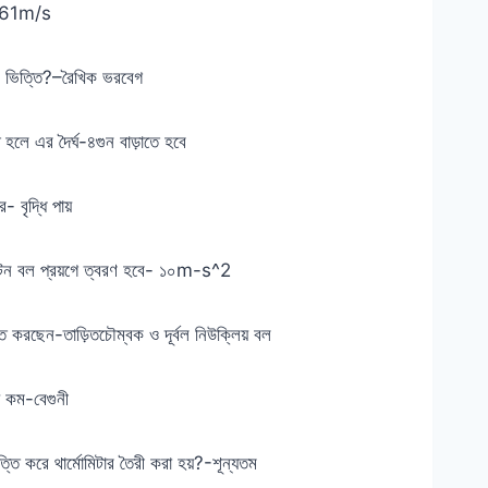
? 461m/s
ির ভিত্তি?–রৈখিক ভরবেগ
লে এর দৈর্ঘ-৪গুন বাড়াতে হবে
- বৃদ্ধি পায়
টন বল প্রয়গে ত্বরণ হবে- ১০m-s^2
ত করছেন-তাড়িতচৌম্বক ও দূর্বল নিউক্লিয় বল
 কম-বেগুনী
তি করে থার্মোমিটার তৈরী করা হয়?-শূন্যতম