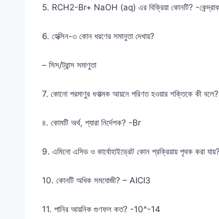
5. RCH2-Br+ NaOH (aq) এর বিক্রিয়া কোনটি? -কেন্দ্রাকর্ষ
6. হেক্সিন-৩ কোন ধরণের সমানুতা দেখায়?
– সিস/ট্রান্স সমাণুতা
7. কোনো পরমাণুর ধণাত্মক আয়নে পরিণত হওয়ার শক্তিকে কী বলে
৪. কোমটি অর্থ, প্যারা নির্দেশক? -Br
9. এমিনো এসিড ও কার্বোহাইড্রেট কোন প্রক্রিয়ায় পৃথক করা যায
10. কোনটি অধিক সমযোজী? – AICI3
11. পানির আয়নিক গুণফল কত? -10^-14