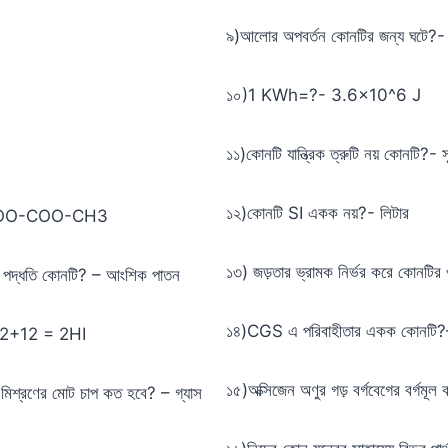
৯)আলোর অপবর্তন কোনটির জন্য ঘটে?- ব
১০)1 KWh=?- 3.6×10^6 J
১১)কোনটি যান্ত্রিক ত্রুটি নয় কোনটি?- স
১২)কোনটি SI একক নয়?- লিটার
H3-COO-COO-CH3
১৩) জড়তার ভ্রামক নির্ভর করে কোনটির 
করণ পদ্ধতি কোনটি? – আংশিক পাতন
১৪)CGS এ পরিবাহীতার একক কোনটি
? -H2+12 = 2HI
১৫)অক্সিজেন অণুর গড় বর্গবেগের বর্
তখন মিশ্রণের মোট চাপ কত হবে? – গ্যাস